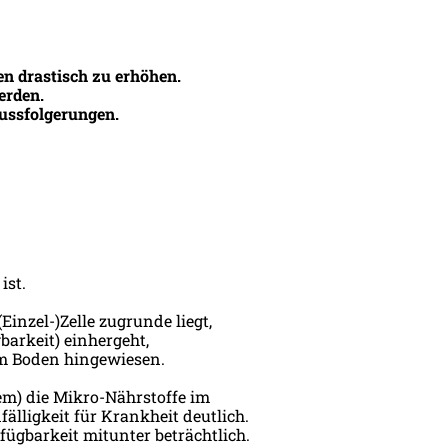
en drastisch zu erhöhen.
erden.
ussfolgerungen.
ist.
nzel-)Zelle zugrunde liegt,
arkeit) einhergeht,
im Boden hingewiesen.
lem) die Mikro-Nährstoffe im
älligkeit für Krankheit deutlich.
ügbarkeit mitunter beträchtlich.